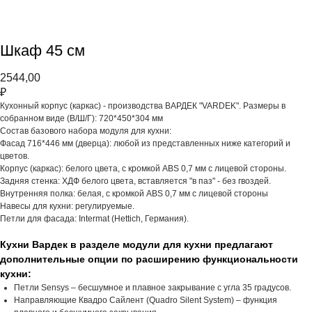
Шкаф 45 см
2544,00
₽
Кухонный корпус (каркас) - производства ВАРДЕК "VARDEK". Размеры в
собранном виде (В/Ш/Г): 720*450*304 мм
Состав базового набора модуля для кухни:
Фасад 716*446 мм (дверца): любой из представленных ниже категорий и
цветов.
Корпус (каркас): белого цвета, с кромкой АВS 0,7 мм с лицевой стороны.
Задняя стенка: ХДФ белого цвета, вставляется "в паз" - без гвоздей.
Внутренняя полка: белая, с кромкой АВS 0,7 мм с лицевой стороны
Навесы для кухни: регулируемые.
Петли для фасада: Intermat (Hettich, Германия).
Кухни Вардек в разделе модули для кухни предлагают
дополнительные опции по расширению функциональности
кухни:
Петли Sensys – бесшумное и плавное закрывание с угла 35 градусов.
Направляющие Квадро Сайлент (Quadro Silent System) – функция