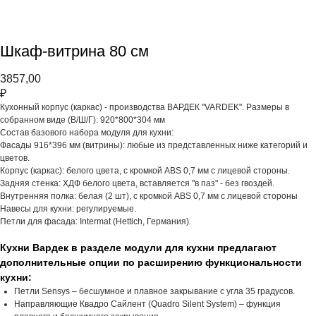
Шкаф-витрина 80 см
3857,00
₽
Кухонный корпус (каркас) - производства ВАРДЕК "VARDEK". Размеры в
собранном виде (В/Ш/Г): 920*800*304 мм
Состав базового набора модуля для кухни:
Фасады 916*396 мм (витрины): любые из представленных ниже категорий и
цветов.
Корпус (каркас): белого цвета, с кромкой АВS 0,7 мм с лицевой стороны.
Задняя стенка: ХДФ белого цвета, вставляется "в паз" - без гвоздей.
Внутренняя полка: белая (2 шт), с кромкой АВS 0,7 мм с лицевой стороны
Навесы для кухни: регулируемые.
Петли для фасада: Intermat (Hettich, Германия).
Кухни Вардек в разделе модули для кухни предлагают
дополнительные опции по расширению функциональности
кухни:
Петли Sensys – бесшумное и плавное закрывание с угла 35 градусов.
Направляющие Квадро Сайлент (Quadro Silent System) – функция