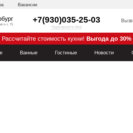
ра
Вакансии
-купе
Ванные
Гостиные
Новос
+7(930)035-25-03
рбург
Вызв
 п-т, 75
Перезвоните Мне
Рассчитайте стоимость кухни!
Выгода до 30%
е
Ванные
Гостиные
Новости