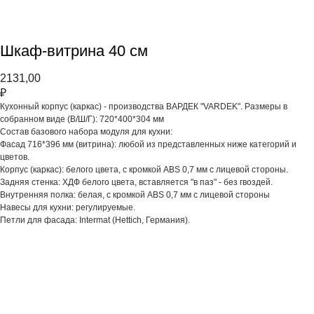
Шкаф-витрина 40 см
2131,00
₽
Кухонный корпус (каркас) - производства ВАРДЕК "VARDEK". Размеры в
собранном виде (В/Ш/Г): 720*400*304 мм
Состав базового набора модуля для кухни:
Фасад 716*396 мм (витрина): любой из представленных ниже категорий и
цветов.
Корпус (каркас): белого цвета, с кромкой АВS 0,7 мм с лицевой стороны.
Задняя стенка: ХДФ белого цвета, вставляется "в паз" - без гвоздей.
Внутренняя полка: белая, с кромкой АВS 0,7 мм с лицевой стороны
Навесы для кухни: регулируемые.
Петли для фасада: Intermat (Hettich, Германия).